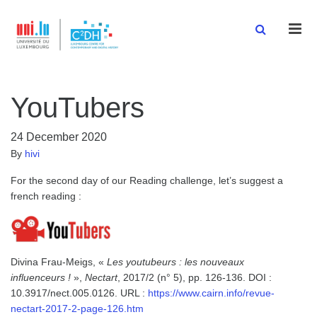
Men
YouTubers
24 December 2020
By
hivi
For the second day of our Reading challenge, let’s suggest a
french reading :
Divina Frau-Meigs, «
Les youtubeurs : les nouveaux
influenceurs !
»,
Nectart
, 2017/2 (n° 5), pp. 126-136. DOI :
10.3917/nect.005.0126. URL :
https://www.cairn.info/revue-
nectart-2017-2-page-126.htm