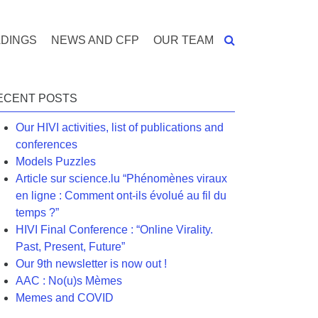
DINGS
NEWS AND CFP
OUR TEAM
ECENT POSTS
Our HIVI activities, list of publications and
conferences
Models Puzzles
Article sur science.lu “Phénomènes viraux
en ligne : Comment ont-ils évolué au fil du
temps ?”
HIVI Final Conference : “Online Virality.
Past, Present, Future”
Our 9th newsletter is now out !
AAC : No(u)s Mèmes
Memes and COVID