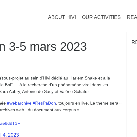
ABOUT HIVI
OUR ACTIVITIES
REA
n 3-5 mars 2023
R
sous-projet au sein d’Hivi dédié au Harlem Shake et à la
à la BnF … à la recherche d’un phénomène viral dans les
Sara Aubry, Antoine de Sacy et Valérie Schafer
rnée
#webarchive
#ResPaDon
, toujours en live. Le thème sera «
t archives web : du document aux corpus »
LVae8d9T3F
l 4, 2023