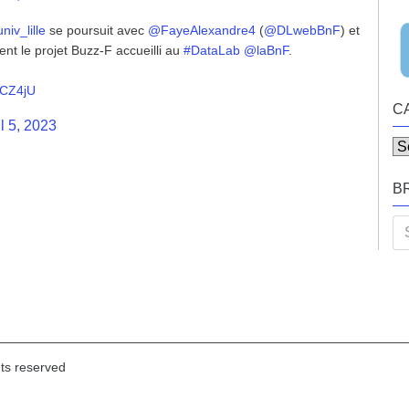
niv_lille
se poursuit avec
@FayeAlexandre4
(
@DLwebBnF
) et
ent le projet Buzz-F accueilli au
#DataLab
@laBnF
.
bCZ4jU
C
l 5, 2023
Ca
B
Se
for
hts reserved