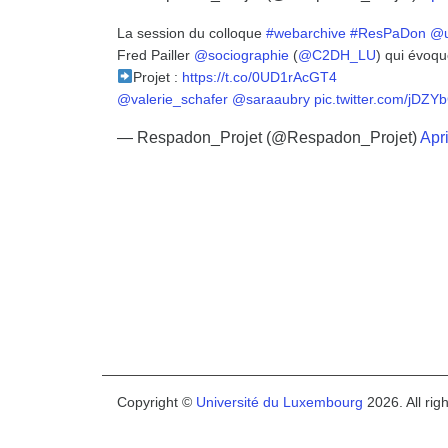
La session du colloque
#webarchive
#ResPaDon
@u
Fred Pailler
@sociographie
(
@C2DH_LU
) qui évoqu
Projet :
https://t.co/0UD1rAcGT4
@valerie_schafer
@saraaubry
pic.twitter.com/jDZY
— Respadon_Projet (@Respadon_Projet)
Apri
Copyright ©
Université du Luxembourg
2026. All rig