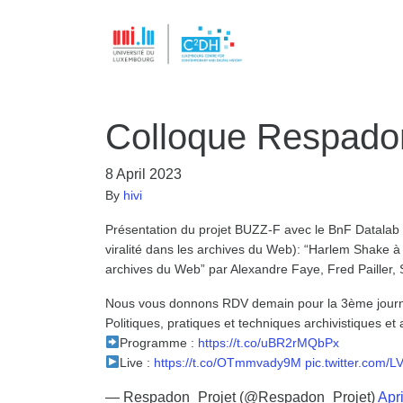
Colloque Respado
8 April 2023
By
hivi
Présentation du projet BUZZ-F avec le BnF Datalab (
viralité dans les archives du Web): “Harlem Shake 
archives du Web” par Alexandre Faye, Fred Pailler, 
Nous vous donnons RDV demain pour la 3ème jou
Politiques, pratiques et techniques archivistiques e
Programme :
https://t.co/uBR2rMQbPx
Live :
https://t.co/OTmmvady9M
pic.twitter.com/
— Respadon_Projet (@Respadon_Projet)
Apri