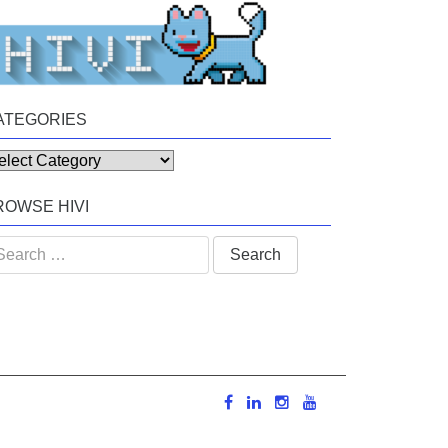
ATEGORIES
tegories
ROWSE HIVI
arch
: